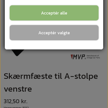
Acceptér alle
Acceptér valgte
Skærmfæste til A-stolpe
venstre
312,50 kr.
Varenummer: 15112