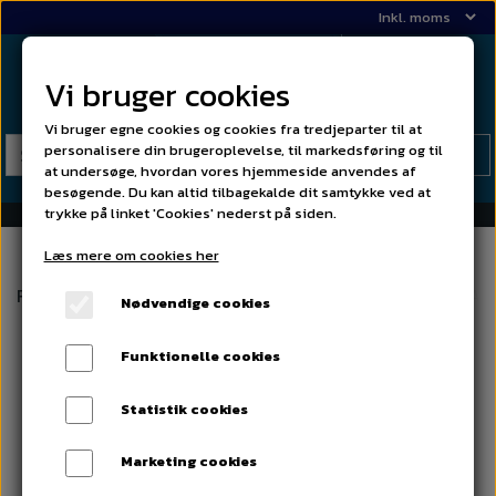
Vi bruger cookies
Vi bruger egne cookies og cookies fra tredjeparter til at
personalisere din brugeroplevelse, til markedsføring og til
at undersøge, hvordan vores hjemmeside anvendes af
besøgende. Du kan altid tilbagekalde dit samtykke ved at
trykke på linket 'Cookies' nederst på siden.
Læs mere om cookies her
Forside
02 Karosseri - skarringsdele
Skærmfæste til A-s
Nødvendige cookies
Funktionelle cookies
Statistik cookies
Marketing cookies