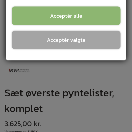
Acceptér alle
Acceptér valgte
Sæt øverste pyntelister,
komplet
3.625,00 kr.
Varenummer: 31110X