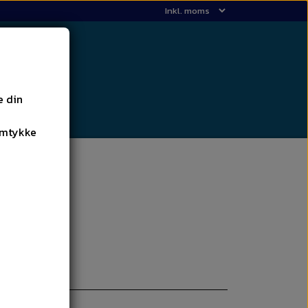
e din
amtykke