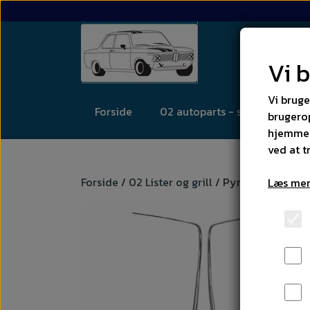
Vi 
Vi bruge
Forside
02 autoparts - se kategorier
brugerop
hjemmes
ved at t
Forside
02 Lister og grill
Pynteliste tagre
Læs mer