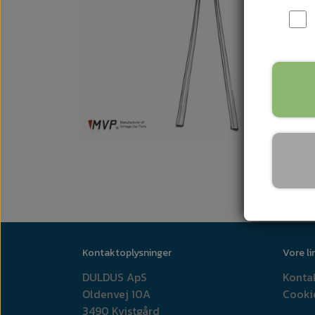
Kontaktoplysninger
Vore li
DULDUS ApS
Konta
Oldenvej 10A
Cooki
3490 Kvistgård