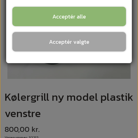
Acceptér alle
Acceptér valgte
Kølergrill ny model plastik
venstre
800,00 kr.
Varenummer: 32212